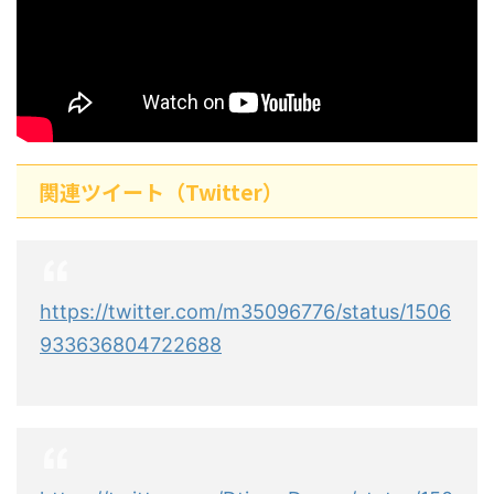
関連ツイート（Twitter）
https://twitter.com/m35096776/status/1506
933636804722688